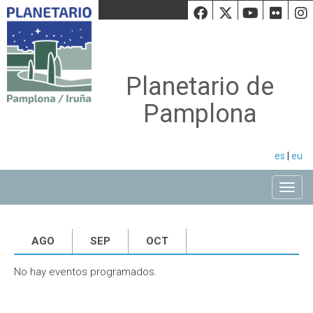
Facebook
Twiiter
Youtu
Fli
Planetario de
Pamplona
es
|
eu
Toggle
AGO
SEP
OCT
No hay eventos programados.