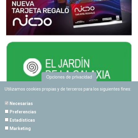
Opciones de privacidad
Utilizamos cookies propias y de terceros para los siguientes fines:
Necesarias
Preferencias
Estadísticas
PLANETARIO DE PAMPLONA
Marketing
Calle Sancho RamÃ­rez, s/n
31008 Pamplona, Navarra