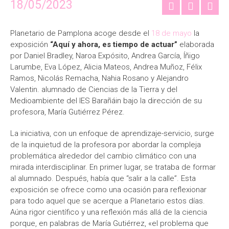
18/05/2023
Planetario de Pamplona acoge desde el
18 de mayo
la
exposición
“Aquí y ahora, es tiempo de actuar”
elaborada
por Daniel Bradley, Naroa Expósito, Andrea García, Íñigo
Larumbe, Eva López, Alicia Mateos, Andrea Muñoz, Félix
Ramos, Nicolás Remacha, Nahia Rosano y Alejandro
Valentin. alumnado de Ciencias de la Tierra y del
Medioambiente del IES Barañáin bajo la dirección de su
profesora, María Gutiérrez Pérez.
La iniciativa, con un enfoque de aprendizaje-servicio, surge
de la inquietud de la profesora por abordar la compleja
problemática alrededor del cambio climático con una
mirada interdisciplinar. En primer lugar, se trataba de formar
al alumnado. Después, había que “salir a la calle”. Esta
exposición se ofrece como una ocasión para reflexionar
para todo aquel que se acerque a Planetario estos días.
Aúna rigor científico y una reflexión más allá de la ciencia
porque, en palabras de María Gutiérrez, «el problema que