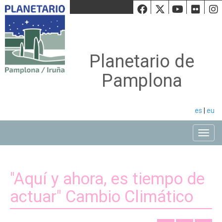
Facebook
Twiiter
Youtu
Fli
Planetario de
Pamplona
es
|
eu
Toggle
"Aquí y ahora, es tiempo de
actuar" Cambio Climático