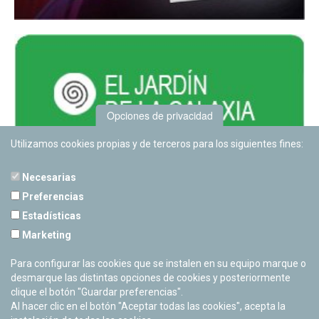
Opciones de privacidad
Utilizamos cookies propias y de terceros para los siguientes fines:
Necesarias
Preferencias
Estadísticas
PLANETARIO DE PAMPLONA
Marketing
Calle Sancho RamÃ­rez, s/n
31008 Pamplona, Navarra
Para configurar las cookies que se instalen en su equipo marque o
Cerrado Temporalmente
desmarque las distintas opciones de cookies y posteriormente
clique el botón "Guardar preferencias".
Al hacer clic en el botón "Aceptar todas las cookies", acepta la