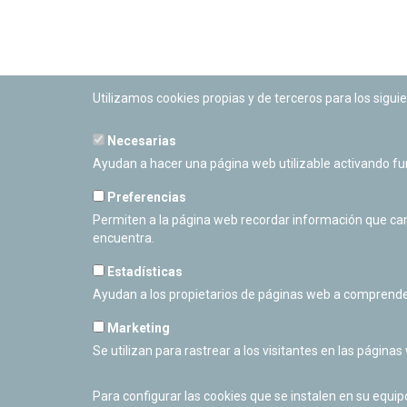
Utilizamos cookies propias y de terceros para los siguie
Necesarias
PLANETARIO DE PAMPLONA
Ayudan a hacer una página web utilizable activando f
Calle Sancho RamÃ­rez, s/n
31008 Pamplona, Navarra
Preferencias
Cerrado Temporalmente
Permiten a la página web recordar información que camb
encuentra.
Estadísticas
Ayudan a los propietarios de páginas web a comprende
Marketing
Se utilizan para rastrear a los visitantes en las páginas
Para configurar las cookies que se instalen en su equi