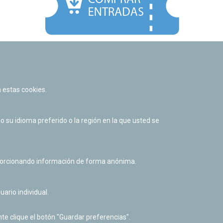
Facebook
Twitter
Youtube
Flickr
Instagr
 estas cookies.
Política de privacidad y Aviso legal
Política de cookies
su idioma preferido o la región en la que usted se
Derecho de acceso a información pública
Accesibilidad
oporcionando información de forma anónima.
uario individual.
te clique el botón "Guardar preferencias".