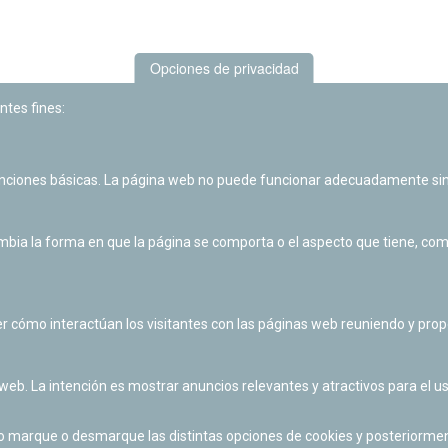
Opciones de privacidad
ntes fines:
unciones básicas. La página web no puede funcionar adecuadamente sin
Las actividades de divulgación y educación científica de Planetario
de Pamplona cuentan con el impulso de la Fundación "la Caixa".
ia la forma en que la página se comporta o el aspecto que tiene, como 
r cómo interactúan los visitantes con las páginas web reuniendo y pr
 web. La intención es mostrar anuncios relevantes y atractivos para el us
po marque o desmarque las distintas opciones de cookies y posteriormen