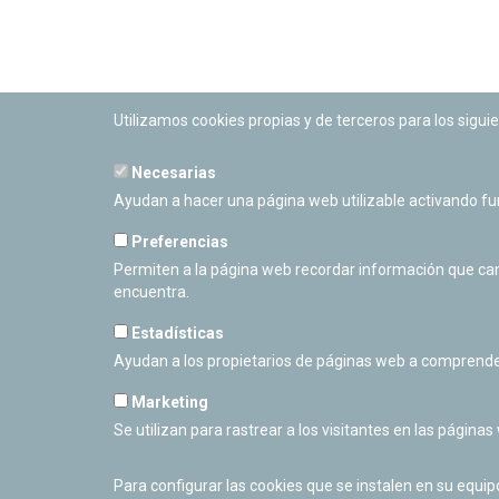
Utilizamos cookies propias y de terceros para los siguie
Necesarias
PLANETARIO DE PAMPLONA
Ayudan a hacer una página web utilizable activando f
Calle Sancho RamÃ­rez, s/n
31008 Pamplona, Navarra
Preferencias
Cerrado Temporalmente
Permiten a la página web recordar información que camb
encuentra.
Estadísticas
Ayudan a los propietarios de páginas web a comprende
Marketing
Se utilizan para rastrear a los visitantes en las páginas
Para configurar las cookies que se instalen en su equi