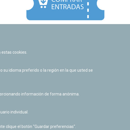
Facebook
Twitter
Youtube
Flickr
Instagr
 estas cookies.
Política de privacidad y Aviso legal
Política de cookies
su idioma preferido o la región en la que usted se
Derecho de acceso a información pública
Accesibilidad
oporcionando información de forma anónima.
uario individual.
te clique el botón "Guardar preferencias".