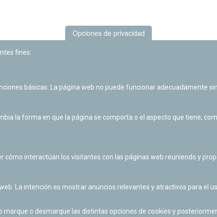
Opciones de privacidad
ntes fines:
unciones básicas. La página web no puede funcionar adecuadamente sin
Las actividades de divulgación y educación científica de Planetario
de Pamplona cuentan con el impulso de la Fundación "la Caixa".
ia la forma en que la página se comporta o el aspecto que tiene, como 
r cómo interactúan los visitantes con las páginas web reuniendo y pr
 web. La intención es mostrar anuncios relevantes y atractivos para el us
po marque o desmarque las distintas opciones de cookies y posteriormen