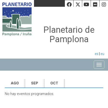
Facebook
Twiiter
Youtu
Fli
Planetario de
Pamplona
es
|
eu
Toggle
AGO
SEP
OCT
No hay eventos programados.