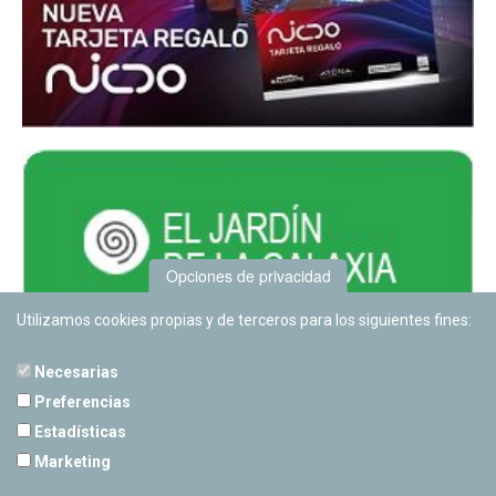
Opciones de privacidad
Utilizamos cookies propias y de terceros para los siguientes fines:
Necesarias
Preferencias
Estadísticas
PLANETARIO DE PAMPLONA
Marketing
Calle Sancho RamÃ­rez, s/n
31008 Pamplona, Navarra