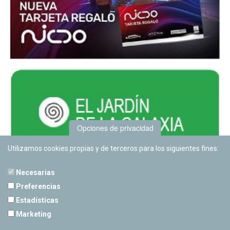
Opciones de privacidad
Utilizamos cookies propias y de terceros para los siguientes fines:
Necesarias
Preferencias
Estadísticas
PLANETARIO DE PAMPLONA
Marketing
Calle Sancho RamÃ­rez, s/n
31008 Pamplona, Navarra