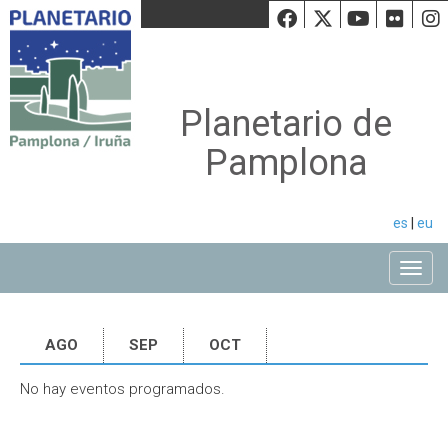
Facebook
Twiiter
Youtu
Fli
Planetario de
Pamplona
es
|
eu
Toggle
AGO
SEP
OCT
No hay eventos programados.