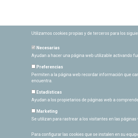
Utilizamos cookies propias y de terceros para los siguie
Necesarias
PLANETARIO DE PAMPLONA
Ayudan a hacer una página web utilizable activando f
Calle Sancho RamÃ­rez, s/n
31008 Pamplona, Navarra
Preferencias
Cerrado Temporalmente
Permiten a la página web recordar información que camb
encuentra.
Estadísticas
Ayudan a los propietarios de páginas web a comprende
Marketing
Se utilizan para rastrear a los visitantes en las páginas
Para configurar las cookies que se instalen en su equi