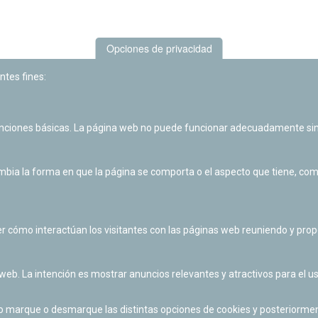
Opciones de privacidad
ntes fines:
unciones básicas. La página web no puede funcionar adecuadamente sin
Las actividades de divulgación y educación científica de Planetario
de Pamplona cuentan con el impulso de la Fundación "la Caixa".
ia la forma en que la página se comporta o el aspecto que tiene, como 
r cómo interactúan los visitantes con las páginas web reuniendo y pr
 web. La intención es mostrar anuncios relevantes y atractivos para el us
po marque o desmarque las distintas opciones de cookies y posteriormen