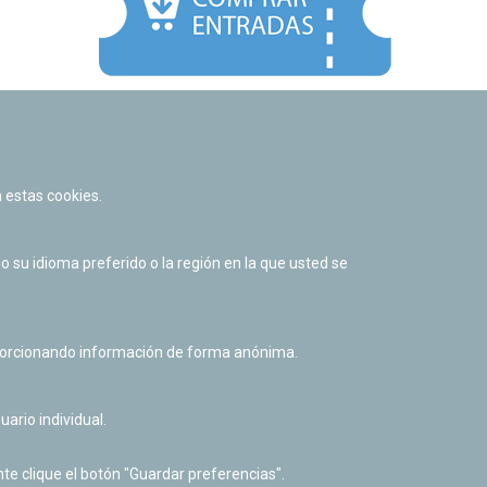
Facebook
Twitter
Youtube
Flickr
Instagr
 estas cookies.
Política de privacidad y Aviso legal
Política de cookies
su idioma preferido o la región en la que usted se
Derecho de acceso a información pública
Accesibilidad
oporcionando información de forma anónima.
uario individual.
te clique el botón "Guardar preferencias".