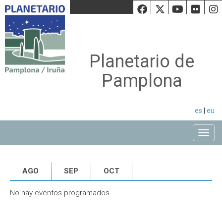
Facebook
Twiiter
Youtu
Fli
Planetario de
Pamplona
es
|
eu
Toggle
AGO
SEP
OCT
No hay eventos programados.