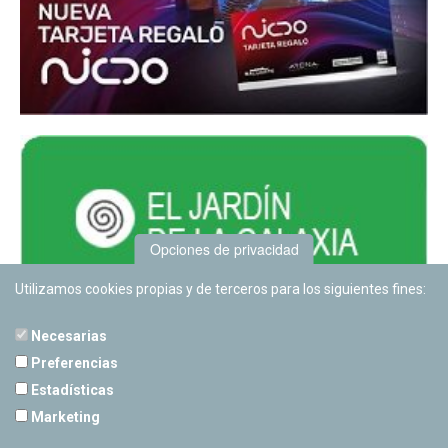
Opciones de privacidad
Utilizamos cookies propias y de terceros para los siguientes fines:
Necesarias
Preferencias
Estadísticas
PLANETARIO DE PAMPLONA
Marketing
Calle Sancho RamÃ­rez, s/n
31008 Pamplona, Navarra