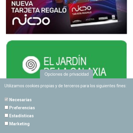
Opciones de privacidad
Utilizamos cookies propias y de terceros para los siguientes fines:
Necesarias
Preferencias
Estadísticas
PLANETARIO DE PAMPLONA
Marketing
Calle Sancho RamÃ­rez, s/n
31008 Pamplona, Navarra