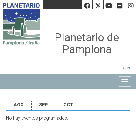
Facebook
Twiiter
Youtu
Fli
Planetario de
Pamplona
es
|
eu
Toggle
AGO
SEP
OCT
No hay eventos programados.