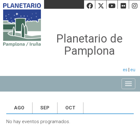
Facebook
Twiiter
Youtu
Fli
Planetario de
Pamplona
es
|
eu
Toggle
AGO
SEP
OCT
No hay eventos programados.