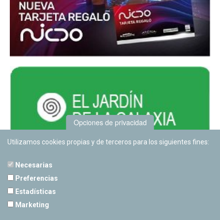
Opciones de privacidad
Utilizamos cookies propias y de terceros para los siguientes fines:
Necesarias
Preferencias
Estadísticas
PLANETARIO DE PAMPLONA
Marketing
Calle Sancho RamÃ­rez, s/n
31008 Pamplona, Navarra