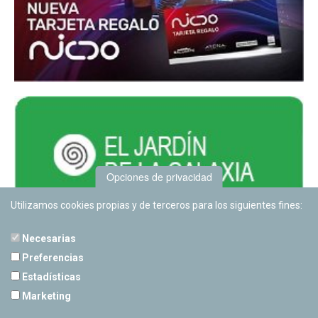
Opciones de privacidad
Utilizamos cookies propias y de terceros para los siguientes fines:
Necesarias
Preferencias
Estadísticas
PLANETARIO DE PAMPLONA
Marketing
Calle Sancho RamÃ­rez, s/n
31008 Pamplona, Navarra