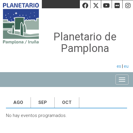
Facebook
Twiiter
Youtu
Fli
Planetario de
Pamplona
es
|
eu
Toggle
AGO
SEP
OCT
No hay eventos programados.