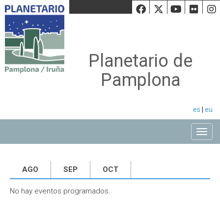
Facebook
Twiiter
Youtu
Fli
Planetario de
Pamplona
es
|
eu
Toggle
AGO
SEP
OCT
No hay eventos programados.