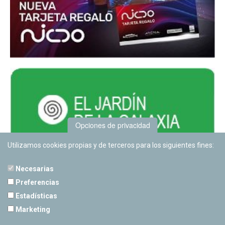
Opciones de privacidad
Utilizamos cookies propias y de terceros para los siguientes fines:
Necesarias
Preferencias
Estadísticas
PLANETARIO DE PAMPLONA
Marketing
Calle Sancho RamÃ­rez, s/n
31008 Pamplona, Navarra