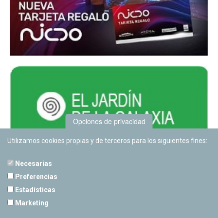
Opciones de privacidad
Utilizamos cookies propias y de terceros para los siguientes fines:
Necesarias
Preferencias
Estadísticas
PLANETARIO DE PAMPLONA
Marketing
Calle Sancho RamÃ­rez, s/n
31008 Pamplona, Navarra