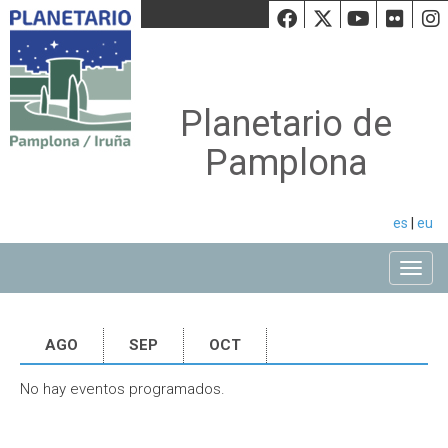
Facebook
Twiiter
Youtu
Fli
Planetario de
Pamplona
es
|
eu
Toggle
AGO
SEP
OCT
No hay eventos programados.