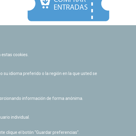
Facebook
Twitter
Youtube
Flickr
Instagr
 estas cookies.
Política de privacidad y Aviso legal
Política de cookies
su idioma preferido o la región en la que usted se
Derecho de acceso a información pública
Accesibilidad
oporcionando información de forma anónima.
uario individual.
te clique el botón "Guardar preferencias".