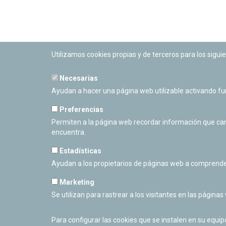
Utilizamos cookies propias y de terceros para los siguie
Necesarias
PLANETARIO DE PAMPLONA
Ayudan a hacer una página web utilizable activando f
Calle Sancho RamÃ­rez, s/n
31008 Pamplona, Navarra
Preferencias
Cerrado Temporalmente
Permiten a la página web recordar información que camb
encuentra.
Estadísticas
Ayudan a los propietarios de páginas web a comprende
Marketing
Se utilizan para rastrear a los visitantes en las páginas
Para configurar las cookies que se instalen en su equi