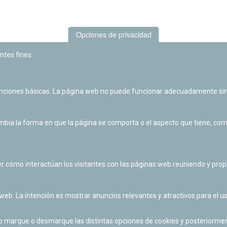
Opciones de privacidad
ntes fines:
unciones básicas. La página web no puede funcionar adecuadamente sin
Las actividades de divulgación y educación científica de Planetario
de Pamplona cuentan con el impulso de la Fundación "la Caixa".
ia la forma en que la página se comporta o el aspecto que tiene, como 
r cómo interactúan los visitantes con las páginas web reuniendo y pr
 web. La intención es mostrar anuncios relevantes y atractivos para el us
po marque o desmarque las distintas opciones de cookies y posteriormen