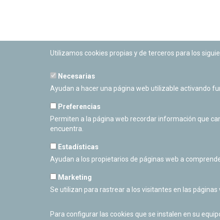
Utilizamos cookies propias y de terceros para los siguie
Necesarias
PLANETARIO DE PAMPLONA
Ayudan a hacer una página web utilizable activando f
Calle Sancho RamÃ­rez, s/n
31008 Pamplona, Navarra
Preferencias
Cerrado Temporalmente
Permiten a la página web recordar información que camb
encuentra.
Estadísticas
Ayudan a los propietarios de páginas web a comprende
Marketing
Se utilizan para rastrear a los visitantes en las páginas
Para configurar las cookies que se instalen en su equi