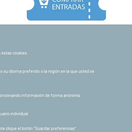
Facebook
Twitter
Youtube
Flickr
Instagr
 estas cookies.
Política de privacidad y Aviso legal
Política de cookies
su idioma preferido o la región en la que usted se
Derecho de acceso a información pública
Accesibilidad
oporcionando información de forma anónima.
uario individual.
te clique el botón "Guardar preferencias".