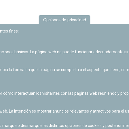
Opciones de privacidad
ntes fines:
unciones básicas. La página web no puede funcionar adecuadamente sin
Las actividades de divulgación y educación científica de Planetario
de Pamplona cuentan con el impulso de la Fundación "la Caixa".
ia la forma en que la página se comporta o el aspecto que tiene, como 
r cómo interactúan los visitantes con las páginas web reuniendo y pr
 web. La intención es mostrar anuncios relevantes y atractivos para el us
po marque o desmarque las distintas opciones de cookies y posteriormen