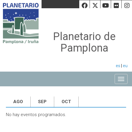
Facebook
Twiiter
Youtu
Fli
Planetario de
Pamplona
es
|
eu
Toggle
AGO
SEP
OCT
No hay eventos programados.