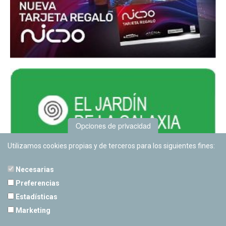
Opciones de privacidad
Utilizamos cookies propias y de terceros para los siguientes fines:
Necesarias
Preferencias
Estadísticas
PLANETARIO DE PAMPLONA
Marketing
Calle Sancho RamÃ­rez, s/n
31008 Pamplona, Navarra