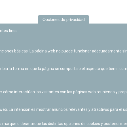
Opciones de privacidad
ntes fines:
unciones básicas. La página web no puede funcionar adecuadamente sin
Las actividades de divulgación y educación científica de Planetario
de Pamplona cuentan con el impulso de la Fundación "la Caixa".
ia la forma en que la página se comporta o el aspecto que tiene, como 
r cómo interactúan los visitantes con las páginas web reuniendo y pr
 web. La intención es mostrar anuncios relevantes y atractivos para el us
po marque o desmarque las distintas opciones de cookies y posteriormen