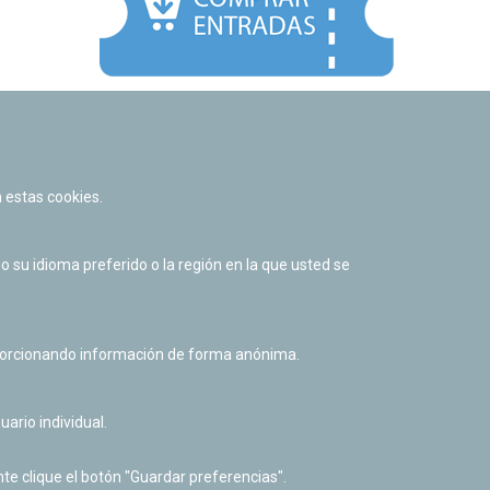
Facebook
Twitter
Youtube
Flickr
Instagr
 estas cookies.
Política de privacidad y Aviso legal
Política de cookies
su idioma preferido o la región en la que usted se
Derecho de acceso a información pública
Accesibilidad
oporcionando información de forma anónima.
uario individual.
te clique el botón "Guardar preferencias".