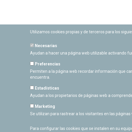
Utilizamos cookies propias y de terceros para los siguie
Necesarias
PLANETARIO DE PAMPLONA
Ayudan a hacer una página web utilizable activando f
Calle Sancho RamÃ­rez, s/n
31008 Pamplona, Navarra
Preferencias
Cerrado Temporalmente
Permiten a la página web recordar información que camb
encuentra.
Estadísticas
Ayudan a los propietarios de páginas web a comprende
Marketing
Se utilizan para rastrear a los visitantes en las páginas
Para configurar las cookies que se instalen en su equi