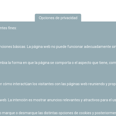
Opciones de privacidad
ntes fines:
unciones básicas. La página web no puede funcionar adecuadamente sin
Las actividades de divulgación y educación científica de Planetario
de Pamplona cuentan con el impulso de la Fundación "la Caixa".
ia la forma en que la página se comporta o el aspecto que tiene, como 
r cómo interactúan los visitantes con las páginas web reuniendo y pr
 web. La intención es mostrar anuncios relevantes y atractivos para el us
po marque o desmarque las distintas opciones de cookies y posteriormen