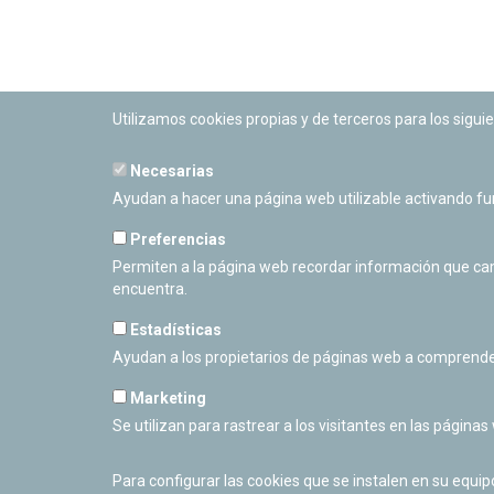
Utilizamos cookies propias y de terceros para los siguie
Necesarias
PLANETARIO DE PAMPLONA
Ayudan a hacer una página web utilizable activando f
Calle Sancho RamÃ­rez, s/n
31008 Pamplona, Navarra
Preferencias
Cerrado Temporalmente
Permiten a la página web recordar información que camb
encuentra.
Estadísticas
Ayudan a los propietarios de páginas web a comprende
Marketing
Se utilizan para rastrear a los visitantes en las páginas
Para configurar las cookies que se instalen en su equi