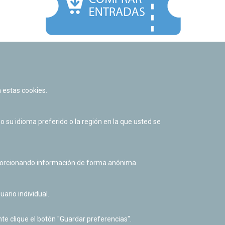
Facebook
Twitter
Youtube
Flickr
Instagr
 estas cookies.
Política de privacidad y Aviso legal
Política de cookies
su idioma preferido o la región en la que usted se
Derecho de acceso a información pública
Accesibilidad
oporcionando información de forma anónima.
uario individual.
te clique el botón "Guardar preferencias".