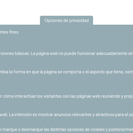
Opciones de privacidad
ntes fines:
unciones básicas. La página web no puede funcionar adecuadamente sin
Las actividades de divulgación y educación científica de Planetario
de Pamplona cuentan con el impulso de la Fundación "la Caixa".
ia la forma en que la página se comporta o el aspecto que tiene, como 
r cómo interactúan los visitantes con las páginas web reuniendo y pr
 web. La intención es mostrar anuncios relevantes y atractivos para el us
po marque o desmarque las distintas opciones de cookies y posteriormen