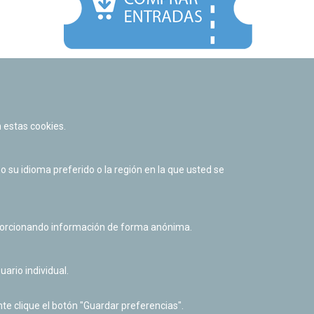
Facebook
Twitter
Youtube
Flickr
Instagr
 estas cookies.
Política de privacidad y Aviso legal
Política de cookies
su idioma preferido o la región en la que usted se
Derecho de acceso a información pública
Accesibilidad
oporcionando información de forma anónima.
uario individual.
te clique el botón "Guardar preferencias".