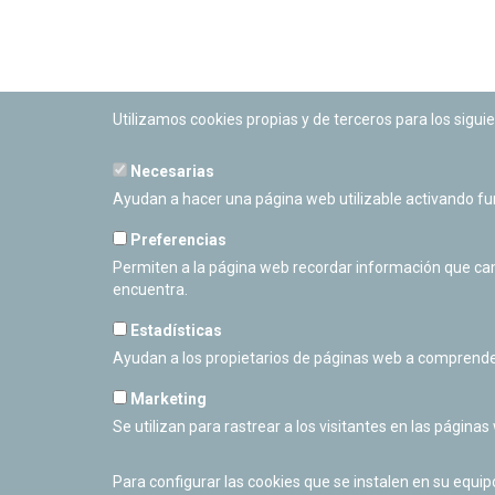
Utilizamos cookies propias y de terceros para los siguie
Necesarias
PLANETARIO DE PAMPLONA
Ayudan a hacer una página web utilizable activando f
Calle Sancho RamÃ­rez, s/n
31008 Pamplona, Navarra
Preferencias
Cerrado Temporalmente
Permiten a la página web recordar información que camb
encuentra.
Estadísticas
Ayudan a los propietarios de páginas web a comprende
Marketing
Se utilizan para rastrear a los visitantes en las páginas
Para configurar las cookies que se instalen en su equi