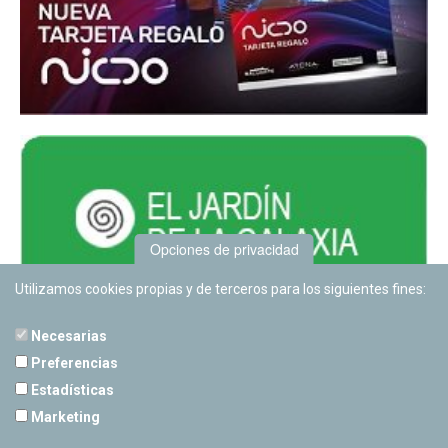
Opciones de privacidad
Utilizamos cookies propias y de terceros para los siguientes fines:
Necesarias
Preferencias
Estadísticas
PLANETARIO DE PAMPLONA
Marketing
Calle Sancho RamÃ­rez, s/n
31008 Pamplona, Navarra