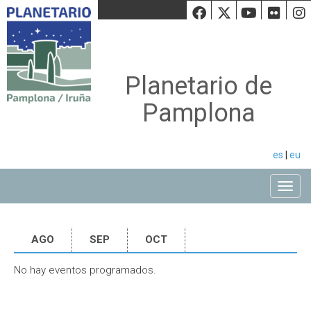
Facebook
Twiiter
Youtu
Fli
Planetario de
Pamplona
es
|
eu
Toggle
AGO
SEP
OCT
No hay eventos programados.