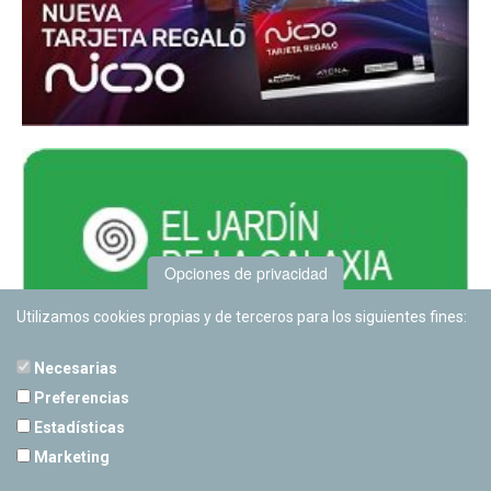
Opciones de privacidad
Utilizamos cookies propias y de terceros para los siguientes fines:
Necesarias
Preferencias
Estadísticas
PLANETARIO DE PAMPLONA
Marketing
Calle Sancho RamÃ­rez, s/n
31008 Pamplona, Navarra