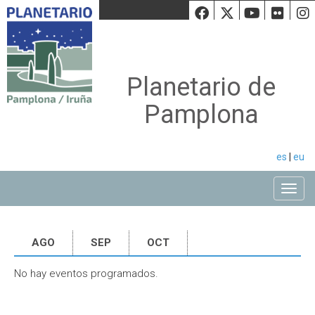
Facebook
Twiiter
Youtu
Fli
Planetario de
Pamplona
es
|
eu
Toggle
AGO
SEP
OCT
No hay eventos programados.