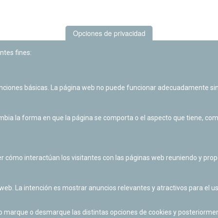
Opciones de privacidad
ntes fines:
unciones básicas. La página web no puede funcionar adecuadamente sin
Las actividades de divulgación y educación científica de Planetario
de Pamplona cuentan con el impulso de la Fundación "la Caixa".
ia la forma en que la página se comporta o el aspecto que tiene, como 
r cómo interactúan los visitantes con las páginas web reuniendo y pr
 web. La intención es mostrar anuncios relevantes y atractivos para el us
po marque o desmarque las distintas opciones de cookies y posteriormen