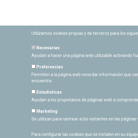
Utilizamos cookies propias y de terceros para los siguie
Necesarias
PLANETARIO DE PAMPLONA
Ayudan a hacer una página web utilizable activando f
Calle Sancho RamÃ­rez, s/n
31008 Pamplona, Navarra
Preferencias
Cerrado Temporalmente
Permiten a la página web recordar información que camb
encuentra.
Estadísticas
Ayudan a los propietarios de páginas web a comprende
Marketing
Se utilizan para rastrear a los visitantes en las páginas
Para configurar las cookies que se instalen en su equi