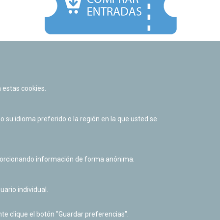
Facebook
Twitter
Youtube
Flickr
Instagr
 estas cookies.
Política de privacidad y Aviso legal
Política de cookies
su idioma preferido o la región en la que usted se
Derecho de acceso a información pública
Accesibilidad
oporcionando información de forma anónima.
uario individual.
te clique el botón "Guardar preferencias".