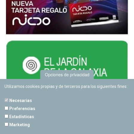
Opciones de privacidad
Utilizamos cookies propias y de terceros para los siguientes fines:
Necesarias
Preferencias
Estadísticas
PLANETARIO DE PAMPLONA
Marketing
Calle Sancho RamÃ­rez, s/n
31008 Pamplona, Navarra