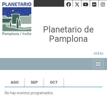
Facebook
Twiiter
Youtu
Fli
Planetario de
Pamplona
es
|
eu
Toggle
AGO
SEP
OCT
No hay eventos programados.