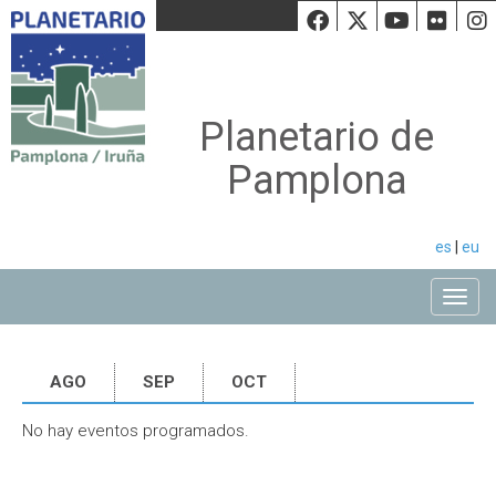
Facebook
Twiiter
Youtu
Fli
Planetario de
Pamplona
es
|
eu
Toggle
AGO
SEP
OCT
No hay eventos programados.