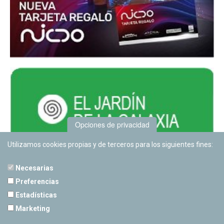
Opciones de privacidad
Utilizamos cookies propias y de terceros para los siguientes fines:
Necesarias
Preferencias
Estadísticas
PLANETARIO DE PAMPLONA
Marketing
Calle Sancho RamÃ­rez, s/n
31008 Pamplona, Navarra