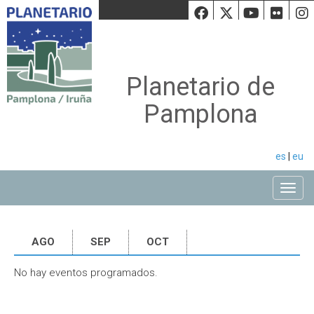
Facebook
Twiiter
Youtu
Fli
Planetario de
Pamplona
es
|
eu
Toggle
AGO
SEP
OCT
No hay eventos programados.