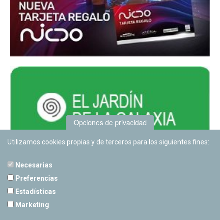
Opciones de privacidad
Utilizamos cookies propias y de terceros para los siguientes fines:
Necesarias
Preferencias
Estadísticas
PLANETARIO DE PAMPLONA
Marketing
Calle Sancho RamÃ­rez, s/n
31008 Pamplona, Navarra