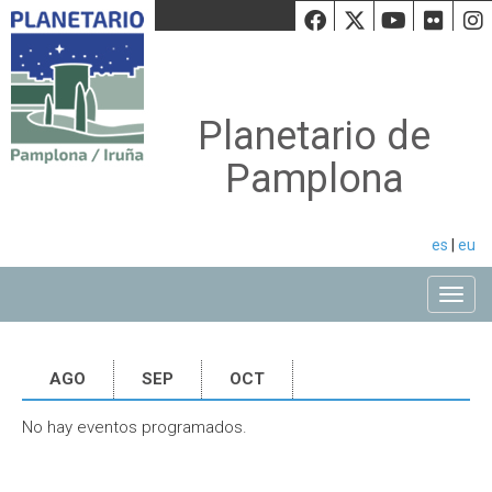
Facebook
Twiiter
Youtu
Fli
Planetario de
Pamplona
es
|
eu
Toggle
AGO
SEP
OCT
No hay eventos programados.