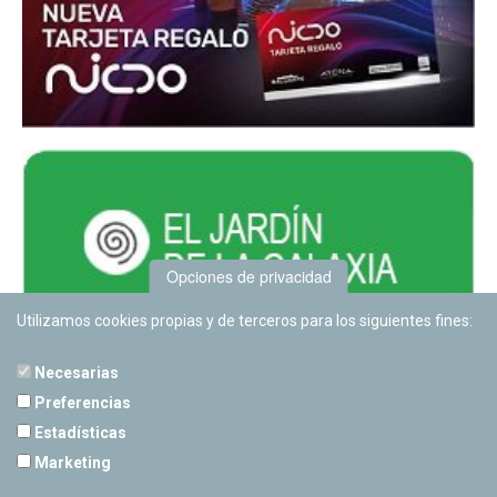
Opciones de privacidad
Utilizamos cookies propias y de terceros para los siguientes fines:
Necesarias
Preferencias
Estadísticas
PLANETARIO DE PAMPLONA
Marketing
Calle Sancho RamÃ­rez, s/n
31008 Pamplona, Navarra