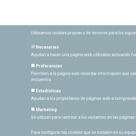
Utilizamos cookies propias y de terceros para los siguie
Necesarias
PLANETARIO DE PAMPLONA
Ayudan a hacer una página web utilizable activando f
Calle Sancho RamÃ­rez, s/n
31008 Pamplona, Navarra
Preferencias
Cerrado Temporalmente
Permiten a la página web recordar información que camb
encuentra.
Estadísticas
Ayudan a los propietarios de páginas web a comprende
Marketing
Se utilizan para rastrear a los visitantes en las páginas
Para configurar las cookies que se instalen en su equi