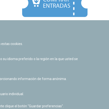
Facebook
Twitter
Youtube
Flickr
Instagr
 estas cookies.
Política de privacidad y Aviso legal
Política de cookies
su idioma preferido o la región en la que usted se
Derecho de acceso a información pública
Accesibilidad
oporcionando información de forma anónima.
uario individual.
te clique el botón "Guardar preferencias".