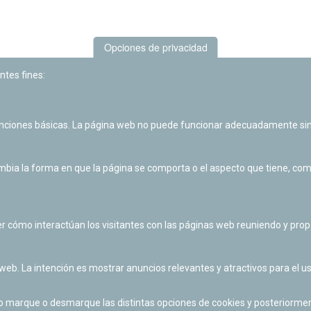
Opciones de privacidad
ntes fines:
unciones básicas. La página web no puede funcionar adecuadamente sin
Las actividades de divulgación y educación científica de Planetario
de Pamplona cuentan con el impulso de la Fundación "la Caixa".
ia la forma en que la página se comporta o el aspecto que tiene, como 
r cómo interactúan los visitantes con las páginas web reuniendo y pr
 web. La intención es mostrar anuncios relevantes y atractivos para el us
po marque o desmarque las distintas opciones de cookies y posteriormen