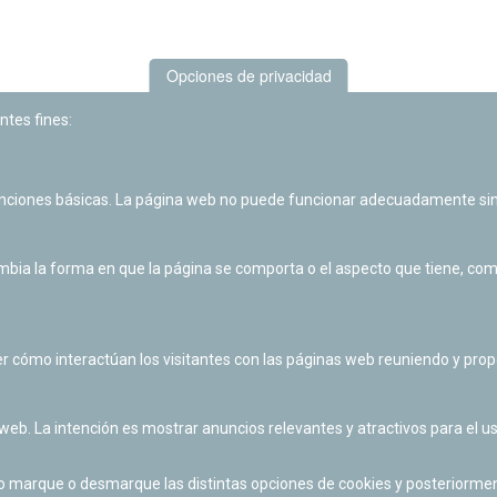
Opciones de privacidad
ntes fines:
unciones básicas. La página web no puede funcionar adecuadamente sin
Las actividades de divulgación y educación científica de Planetario
de Pamplona cuentan con el impulso de la Fundación "la Caixa".
ia la forma en que la página se comporta o el aspecto que tiene, como 
r cómo interactúan los visitantes con las páginas web reuniendo y pr
 web. La intención es mostrar anuncios relevantes y atractivos para el us
po marque o desmarque las distintas opciones de cookies y posteriormen