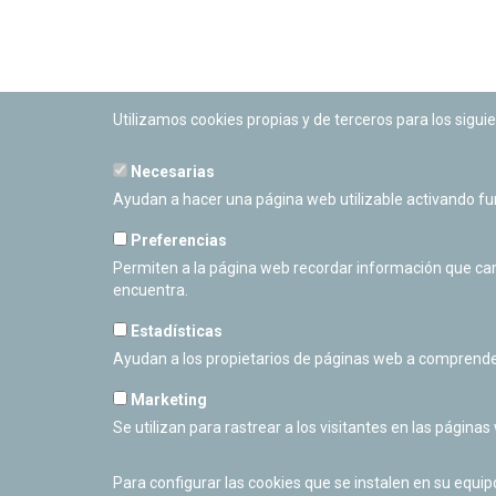
Utilizamos cookies propias y de terceros para los siguie
Necesarias
PLANETARIO DE PAMPLONA
Ayudan a hacer una página web utilizable activando f
Calle Sancho RamÃ­rez, s/n
31008 Pamplona, Navarra
Preferencias
Cerrado Temporalmente
Permiten a la página web recordar información que camb
encuentra.
Estadísticas
Ayudan a los propietarios de páginas web a comprende
Marketing
Se utilizan para rastrear a los visitantes en las páginas
Para configurar las cookies que se instalen en su equi