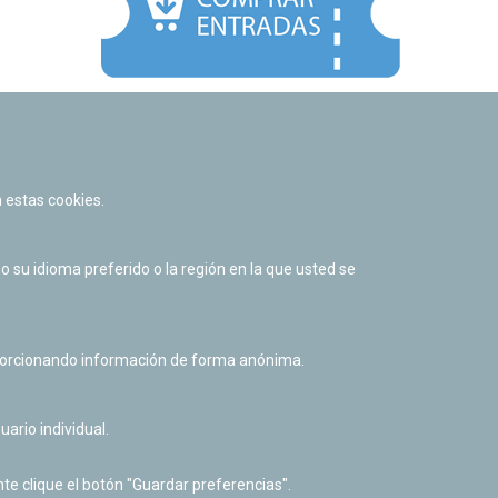
Facebook
Twitter
Youtube
Flickr
Instagr
 estas cookies.
Política de privacidad y Aviso legal
Política de cookies
su idioma preferido o la región en la que usted se
Derecho de acceso a información pública
Accesibilidad
oporcionando información de forma anónima.
uario individual.
te clique el botón "Guardar preferencias".