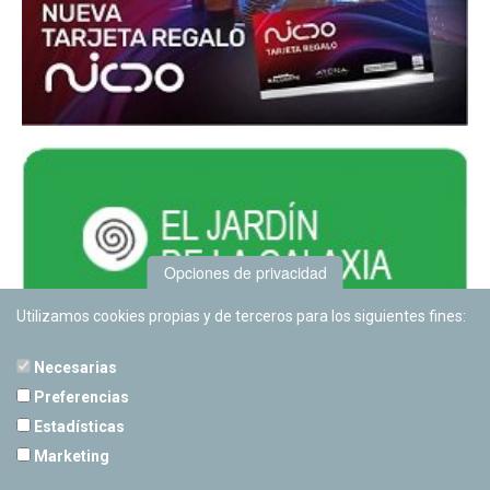
Opciones de privacidad
Utilizamos cookies propias y de terceros para los siguientes fines:
Necesarias
Preferencias
Estadísticas
PLANETARIO DE PAMPLONA
Marketing
Calle Sancho RamÃ­rez, s/n
31008 Pamplona, Navarra