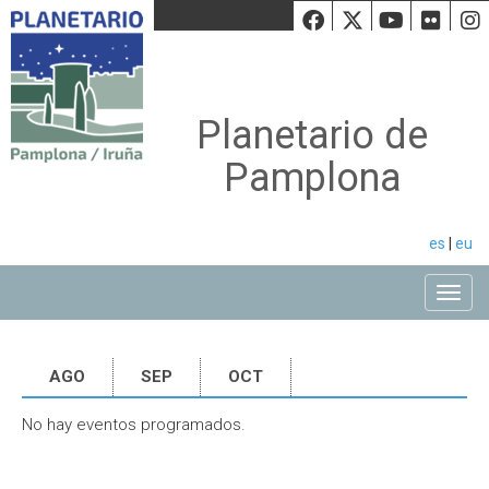
Facebook
Twiiter
Youtu
Fli
Planetario de
Pamplona
es
|
eu
Toggle
AGO
SEP
OCT
No hay eventos programados.