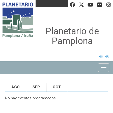
Facebook
Twiiter
Youtu
Fli
Planetario de
Pamplona
es
|
eu
Toggle
AGO
SEP
OCT
No hay eventos programados.