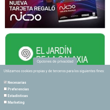
Opciones de privacidad
Utilizamos cookies propias y de terceros para los siguientes fines:
Necesarias
Preferencias
Estadísticas
PLANETARIO DE PAMPLONA
Marketing
Calle Sancho RamÃ­rez, s/n
31008 Pamplona, Navarra