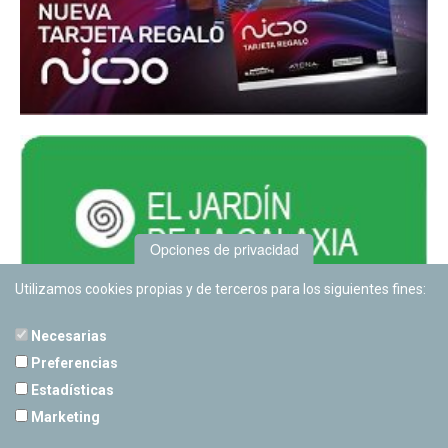
Opciones de privacidad
Utilizamos cookies propias y de terceros para los siguientes fines:
Necesarias
Preferencias
Estadísticas
PLANETARIO DE PAMPLONA
Marketing
Calle Sancho RamÃ­rez, s/n
31008 Pamplona, Navarra