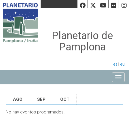
Facebook
Twiiter
Youtu
Fli
Planetario de
Pamplona
es
|
eu
Toggle
AGO
SEP
OCT
No hay eventos programados.