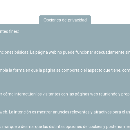
Opciones de privacidad
ntes fines:
unciones básicas. La página web no puede funcionar adecuadamente sin
Las actividades de divulgación y educación científica de Planetario
de Pamplona cuentan con el impulso de la Fundación "la Caixa".
ia la forma en que la página se comporta o el aspecto que tiene, como 
r cómo interactúan los visitantes con las páginas web reuniendo y pr
 web. La intención es mostrar anuncios relevantes y atractivos para el us
po marque o desmarque las distintas opciones de cookies y posteriormen