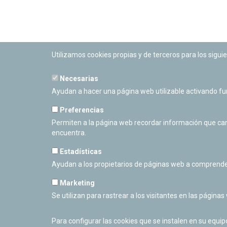
Utilizamos cookies propias y de terceros para los siguie
Necesarias
PLANETARIO DE PAMPLONA
Ayudan a hacer una página web utilizable activando f
Calle Sancho RamÃ­rez, s/n
31008 Pamplona, Navarra
Preferencias
Cerrado Temporalmente
Permiten a la página web recordar información que camb
encuentra.
Estadísticas
Ayudan a los propietarios de páginas web a comprende
Marketing
Se utilizan para rastrear a los visitantes en las páginas
Para configurar las cookies que se instalen en su equi