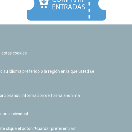
Facebook
Twitter
Youtube
Flickr
Instagr
 estas cookies.
Política de privacidad y Aviso legal
Política de cookies
su idioma preferido o la región en la que usted se
Derecho de acceso a información pública
Accesibilidad
oporcionando información de forma anónima.
uario individual.
te clique el botón "Guardar preferencias".