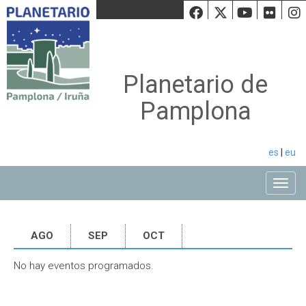
Facebook
Twiiter
Youtu
Fli
Planetario de
Pamplona
es
|
eu
Toggle
AGO
SEP
OCT
No hay eventos programados.