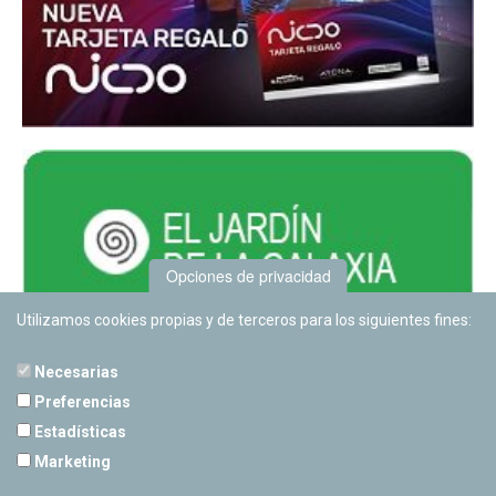
Opciones de privacidad
Utilizamos cookies propias y de terceros para los siguientes fines:
Necesarias
Preferencias
Estadísticas
PLANETARIO DE PAMPLONA
Marketing
Calle Sancho RamÃ­rez, s/n
31008 Pamplona, Navarra