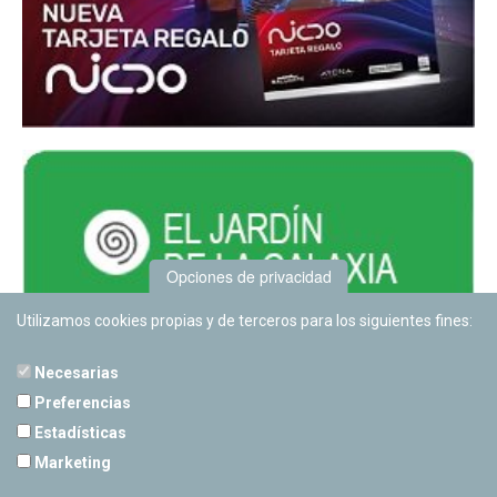
Opciones de privacidad
Utilizamos cookies propias y de terceros para los siguientes fines:
Necesarias
Preferencias
Estadísticas
PLANETARIO DE PAMPLONA
Marketing
Calle Sancho RamÃ­rez, s/n
31008 Pamplona, Navarra