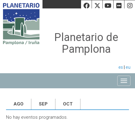
Facebook
Twiiter
Youtu
Fli
Planetario de
Pamplona
es
|
eu
Toggle
AGO
SEP
OCT
No hay eventos programados.