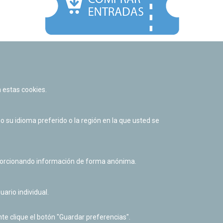
Facebook
Twitter
Youtube
Flickr
Instagr
 estas cookies.
Política de privacidad y Aviso legal
Política de cookies
su idioma preferido o la región en la que usted se
Derecho de acceso a información pública
Accesibilidad
oporcionando información de forma anónima.
uario individual.
te clique el botón "Guardar preferencias".