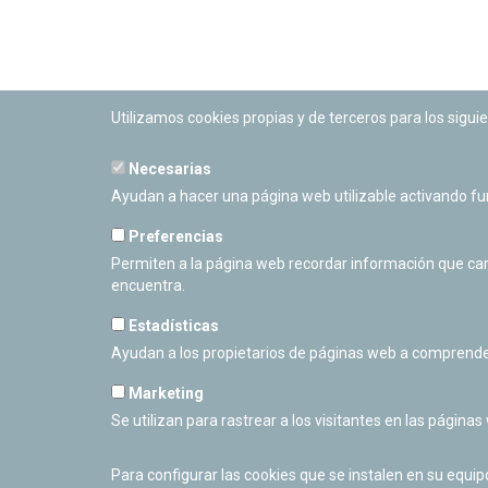
Utilizamos cookies propias y de terceros para los siguie
Necesarias
PLANETARIO DE PAMPLONA
Ayudan a hacer una página web utilizable activando f
Calle Sancho RamÃ­rez, s/n
31008 Pamplona, Navarra
Preferencias
Cerrado Temporalmente
Permiten a la página web recordar información que camb
encuentra.
Estadísticas
Ayudan a los propietarios de páginas web a comprende
Marketing
Se utilizan para rastrear a los visitantes en las páginas
Para configurar las cookies que se instalen en su equi