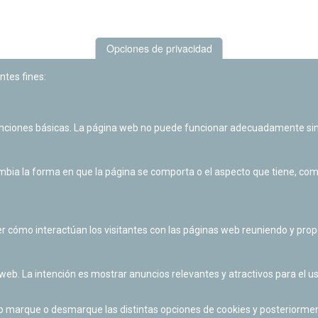
Opciones de privacidad
ntes fines:
unciones básicas. La página web no puede funcionar adecuadamente sin
Las actividades de divulgación y educación científica de Planetario
de Pamplona cuentan con el impulso de la Fundación "la Caixa".
ia la forma en que la página se comporta o el aspecto que tiene, como 
r cómo interactúan los visitantes con las páginas web reuniendo y pr
 web. La intención es mostrar anuncios relevantes y atractivos para el us
po marque o desmarque las distintas opciones de cookies y posteriormen