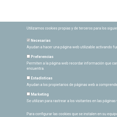
Utilizamos cookies propias y de terceros para los siguie
Necesarias
PLANETARIO DE PAMPLONA
Ayudan a hacer una página web utilizable activando f
Calle Sancho RamÃ­rez, s/n
31008 Pamplona, Navarra
Preferencias
Cerrado Temporalmente
Permiten a la página web recordar información que camb
encuentra.
Estadísticas
Ayudan a los propietarios de páginas web a comprende
Marketing
Se utilizan para rastrear a los visitantes en las páginas
Para configurar las cookies que se instalen en su equi