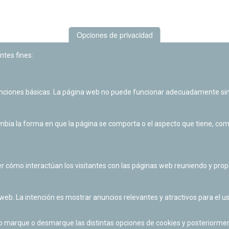
Opciones de privacidad
ntes fines:
unciones básicas. La página web no puede funcionar adecuadamente sin
Las actividades de divulgación y educación científica de Planetario
de Pamplona cuentan con el impulso de la Fundación "la Caixa".
ia la forma en que la página se comporta o el aspecto que tiene, como 
r cómo interactúan los visitantes con las páginas web reuniendo y pr
 web. La intención es mostrar anuncios relevantes y atractivos para el us
po marque o desmarque las distintas opciones de cookies y posteriormen