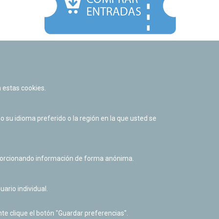
Facebook
Twitter
Youtube
Flickr
Instagr
 estas cookies.
Política de privacidad y Aviso legal
Política de cookies
su idioma preferido o la región en la que usted se
Derecho de acceso a información pública
Accesibilidad
oporcionando información de forma anónima.
uario individual.
te clique el botón "Guardar preferencias".