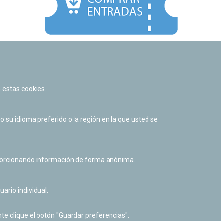
Facebook
Twitter
Youtube
Flickr
Instagr
 estas cookies.
Política de privacidad y Aviso legal
Política de cookies
su idioma preferido o la región en la que usted se
Derecho de acceso a información pública
Accesibilidad
oporcionando información de forma anónima.
uario individual.
te clique el botón "Guardar preferencias".