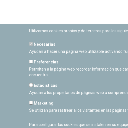
Utilizamos cookies propias y de terceros para los siguie
Necesarias
PLANETARIO DE PAMPLONA
Ayudan a hacer una página web utilizable activando f
Calle Sancho RamÃ­rez, s/n
31008 Pamplona, Navarra
Preferencias
Cerrado Temporalmente
Permiten a la página web recordar información que camb
encuentra.
Estadísticas
Ayudan a los propietarios de páginas web a comprende
Marketing
Se utilizan para rastrear a los visitantes en las páginas
Para configurar las cookies que se instalen en su equi