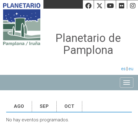
Facebook
Twiiter
Youtu
Fli
Planetario de
Pamplona
es
|
eu
Toggle
AGO
SEP
OCT
No hay eventos programados.