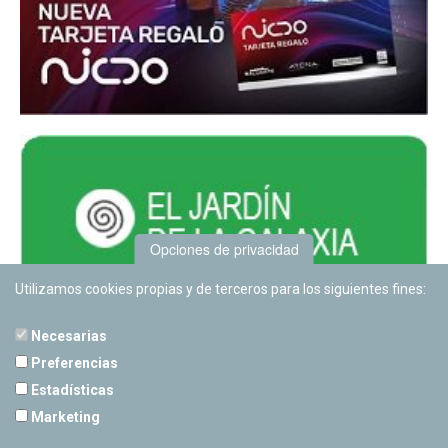
Opciones de privacidad
Utilizamos cookies propias y de terceros para los siguientes fines:
Necesarias
Preferencias
Estadísticas
PLANETARIO DE PAMPLONA
Marketing
Calle Sancho RamÃ­rez, s/n
31008 Pamplona, Navarra