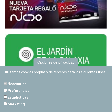
Opciones de privacidad
Utilizamos cookies propias y de terceros para los siguientes fines:
Necesarias
Preferencias
Estadísticas
PLANETARIO DE PAMPLONA
Marketing
Calle Sancho RamÃ­rez, s/n
31008 Pamplona, Navarra