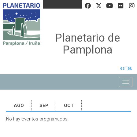
Facebook
Twiiter
Youtu
Fli
Planetario de
Pamplona
es
|
eu
Toggle
AGO
SEP
OCT
No hay eventos programados.