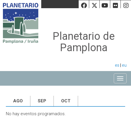
Facebook
Twiiter
Youtu
Fli
Planetario de
Pamplona
es
|
eu
Toggle
AGO
SEP
OCT
No hay eventos programados.