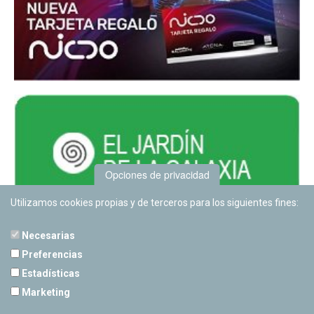
Opciones de privacidad
Utilizamos cookies propias y de terceros para los siguientes fines:
Necesarias
Preferencias
Estadísticas
PLANETARIO DE PAMPLONA
Marketing
Calle Sancho RamÃ­rez, s/n
31008 Pamplona, Navarra