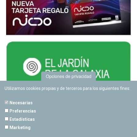
Opciones de privacidad
Utilizamos cookies propias y de terceros para los siguientes fines:
Necesarias
Preferencias
Estadísticas
PLANETARIO DE PAMPLONA
Marketing
Calle Sancho RamÃ­rez, s/n
31008 Pamplona, Navarra