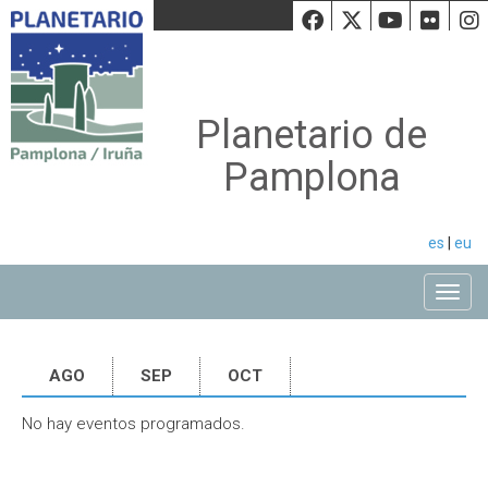
Facebook
Twiiter
Youtu
Fli
Planetario de
Pamplona
es
|
eu
Toggle
AGO
SEP
OCT
No hay eventos programados.