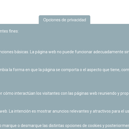
Opciones de privacidad
ntes fines:
unciones básicas. La página web no puede funcionar adecuadamente sin
Las actividades de divulgación y educación científica de Planetario
de Pamplona cuentan con el impulso de la Fundación "la Caixa".
ia la forma en que la página se comporta o el aspecto que tiene, como 
r cómo interactúan los visitantes con las páginas web reuniendo y pr
 web. La intención es mostrar anuncios relevantes y atractivos para el us
po marque o desmarque las distintas opciones de cookies y posteriormen