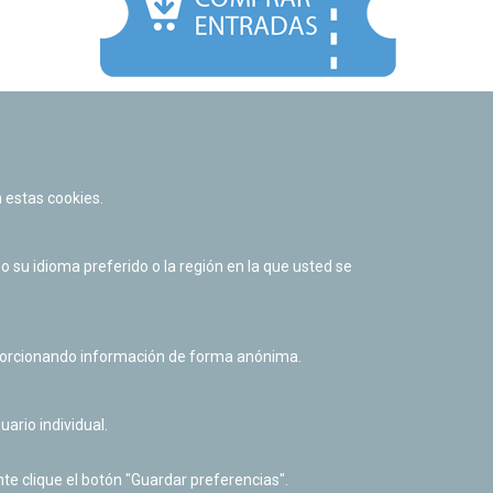
Facebook
Twitter
Youtube
Flickr
Instagr
 estas cookies.
Política de privacidad y Aviso legal
Política de cookies
su idioma preferido o la región en la que usted se
Derecho de acceso a información pública
Accesibilidad
oporcionando información de forma anónima.
uario individual.
te clique el botón "Guardar preferencias".