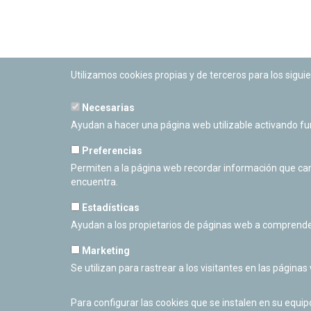
Utilizamos cookies propias y de terceros para los siguie
Necesarias
PLANETARIO DE PAMPLONA
Ayudan a hacer una página web utilizable activando f
Calle Sancho RamÃ­rez, s/n
31008 Pamplona, Navarra
Preferencias
Cerrado Temporalmente
Permiten a la página web recordar información que camb
encuentra.
Estadísticas
Ayudan a los propietarios de páginas web a comprende
Marketing
Se utilizan para rastrear a los visitantes en las páginas
Para configurar las cookies que se instalen en su equi