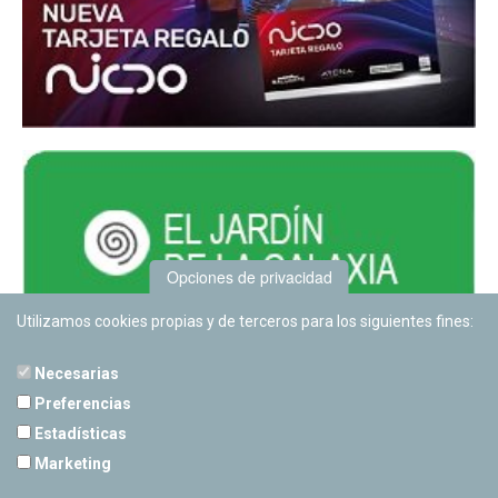
Opciones de privacidad
Utilizamos cookies propias y de terceros para los siguientes fines:
Necesarias
Preferencias
Estadísticas
PLANETARIO DE PAMPLONA
Marketing
Calle Sancho RamÃ­rez, s/n
31008 Pamplona, Navarra