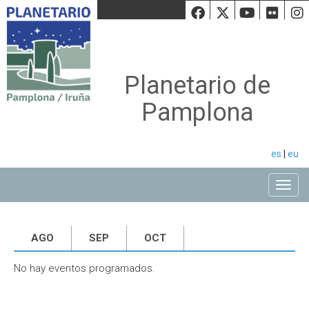
Facebook
Twiiter
Youtu
Fli
Planetario de
Pamplona
es
|
eu
Toggle
AGO
SEP
OCT
No hay eventos programados.