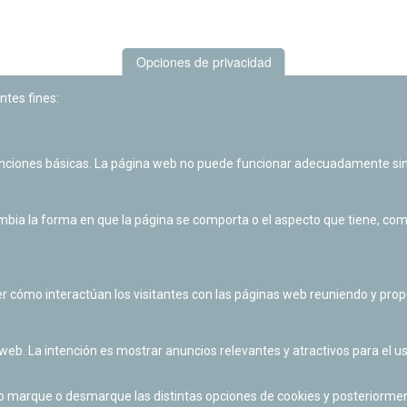
Opciones de privacidad
ntes fines:
unciones básicas. La página web no puede funcionar adecuadamente sin
Las actividades de divulgación y educación científica de Planetario
de Pamplona cuentan con el impulso de la Fundación "la Caixa".
ia la forma en que la página se comporta o el aspecto que tiene, como 
r cómo interactúan los visitantes con las páginas web reuniendo y pr
 web. La intención es mostrar anuncios relevantes y atractivos para el us
po marque o desmarque las distintas opciones de cookies y posteriormen