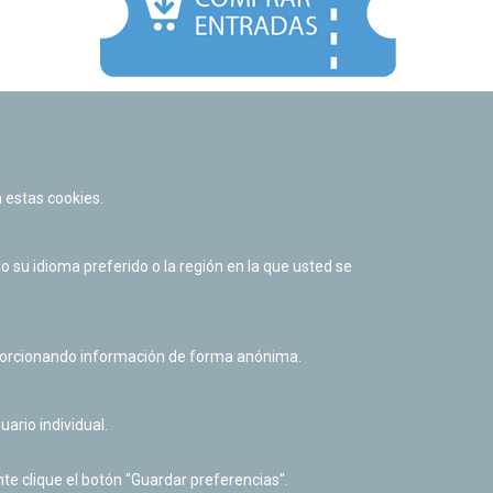
Facebook
Twitter
Youtube
Flickr
Instagr
 estas cookies.
Política de privacidad y Aviso legal
Política de cookies
su idioma preferido o la región en la que usted se
Derecho de acceso a información pública
Accesibilidad
oporcionando información de forma anónima.
uario individual.
te clique el botón "Guardar preferencias".