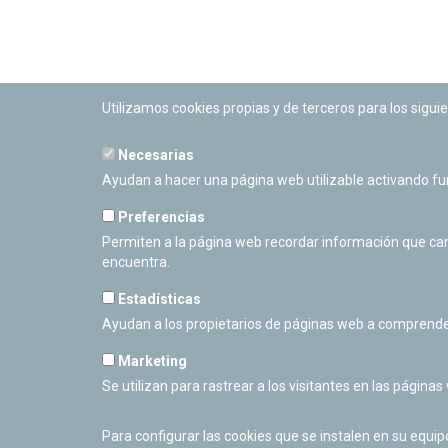
Utilizamos cookies propias y de terceros para los siguie
Necesarias
PLANETARIO DE PAMPLONA
Ayudan a hacer una página web utilizable activando f
Calle Sancho RamÃ­rez, s/n
31008 Pamplona, Navarra
Preferencias
Cerrado Temporalmente
Permiten a la página web recordar información que camb
encuentra.
Estadísticas
Ayudan a los propietarios de páginas web a comprende
Marketing
Se utilizan para rastrear a los visitantes en las páginas
Para configurar las cookies que se instalen en su equi