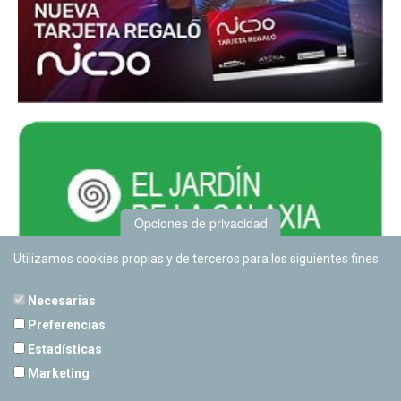
Opciones de privacidad
Utilizamos cookies propias y de terceros para los siguientes fines:
Necesarias
Preferencias
Estadísticas
PLANETARIO DE PAMPLONA
Marketing
Calle Sancho RamÃ­rez, s/n
31008 Pamplona, Navarra