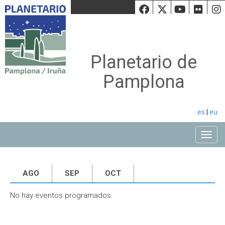
Facebook
Twiiter
Youtu
Fli
Planetario de
Pamplona
es
|
eu
Toggle
AGO
SEP
OCT
No hay eventos programados.