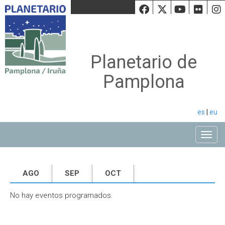
Facebook
Twiiter
Youtu
Fli
Planetario de
Pamplona
es
|
eu
Toggle
AGO
SEP
OCT
No hay eventos programados.