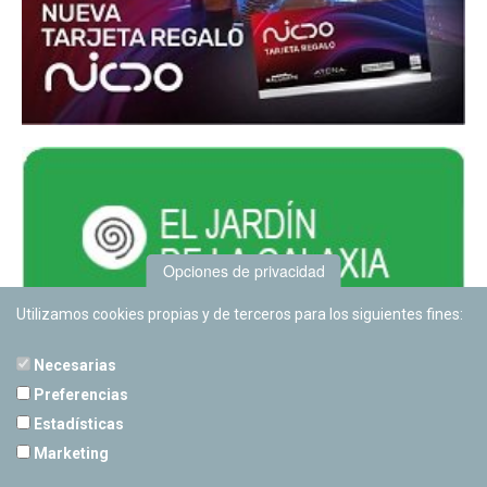
Opciones de privacidad
Utilizamos cookies propias y de terceros para los siguientes fines:
Necesarias
Preferencias
Estadísticas
PLANETARIO DE PAMPLONA
Marketing
Calle Sancho RamÃ­rez, s/n
31008 Pamplona, Navarra