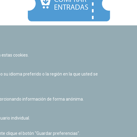
Facebook
Twitter
Youtube
Flickr
Instagr
 estas cookies.
Política de privacidad y Aviso legal
Política de cookies
su idioma preferido o la región en la que usted se
Derecho de acceso a información pública
Accesibilidad
oporcionando información de forma anónima.
uario individual.
te clique el botón "Guardar preferencias".