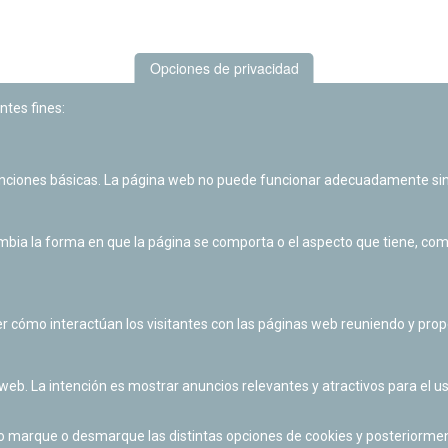
Opciones de privacidad
ntes fines:
unciones básicas. La página web no puede funcionar adecuadamente sin
Las actividades de divulgación y educación científica de Planetario
de Pamplona cuentan con el impulso de la Fundación "la Caixa".
ia la forma en que la página se comporta o el aspecto que tiene, como 
r cómo interactúan los visitantes con las páginas web reuniendo y pr
 web. La intención es mostrar anuncios relevantes y atractivos para el us
po marque o desmarque las distintas opciones de cookies y posteriormen