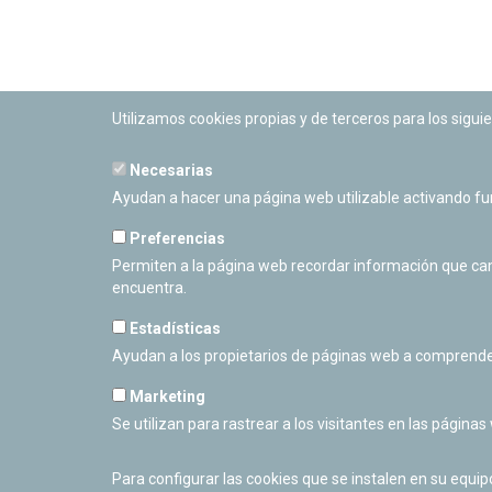
Utilizamos cookies propias y de terceros para los siguie
Necesarias
PLANETARIO DE PAMPLONA
Ayudan a hacer una página web utilizable activando f
Calle Sancho RamÃ­rez, s/n
31008 Pamplona, Navarra
Preferencias
Cerrado Temporalmente
Permiten a la página web recordar información que camb
encuentra.
Estadísticas
Ayudan a los propietarios de páginas web a comprende
Marketing
Se utilizan para rastrear a los visitantes en las páginas
Para configurar las cookies que se instalen en su equi