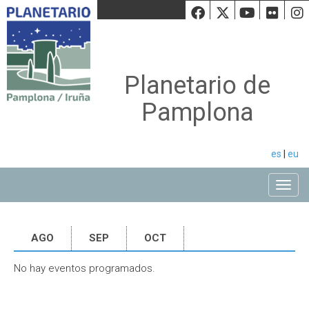
Facebook
Twiiter
Youtu
Fli
Planetario de
Pamplona
es
|
eu
Toggle
AGO
SEP
OCT
No hay eventos programados.