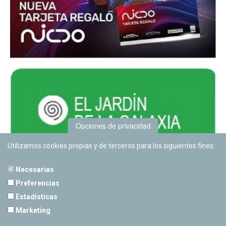
Opciones de privacidad
Utilizamos cookies propias y de terceros para los siguientes fines:
Necesarias
Preferencias
Estadísticas
PLANETARIO DE PAMPLONA
Marketing
Calle Sancho RamÃ­rez, s/n
31008 Pamplona, Navarra