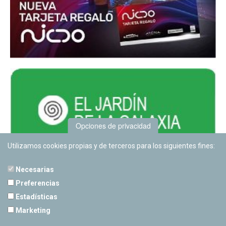
Opciones de privacidad
Utilizamos cookies propias y de terceros para los siguientes fines:
Necesarias
Preferencias
Estadísticas
PLANETARIO DE PAMPLONA
Marketing
Calle Sancho RamÃ­rez, s/n
31008 Pamplona, Navarra