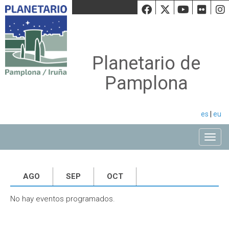
Facebook
Twiiter
Youtu
Fli
Planetario de
Pamplona
es
|
eu
Toggle
AGO
SEP
OCT
No hay eventos programados.