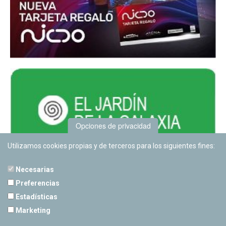
Opciones de privacidad
Utilizamos cookies propias y de terceros para los siguientes fines:
Necesarias
Preferencias
Estadísticas
PLANETARIO DE PAMPLONA
Marketing
Calle Sancho RamÃ­rez, s/n
31008 Pamplona, Navarra