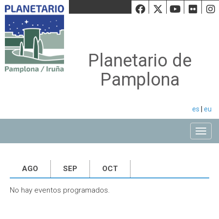
Facebook
Twiiter
Youtu
Fli
Planetario de
Pamplona
es
|
eu
Toggle
AGO
SEP
OCT
No hay eventos programados.